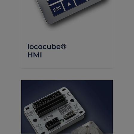
lococube®
HMI