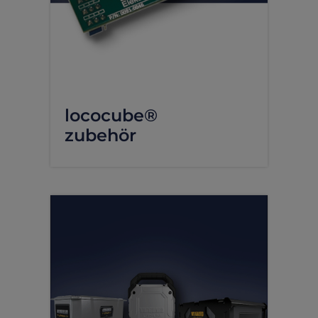
lococube®
zubehör