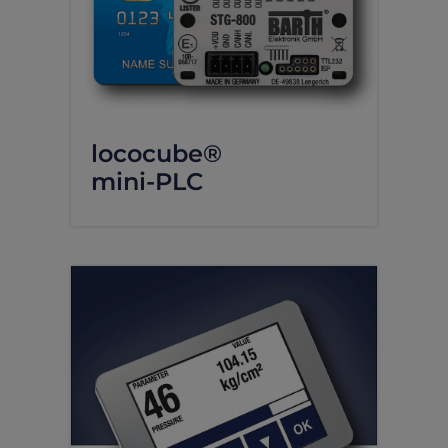
lococube®
mini-PLC