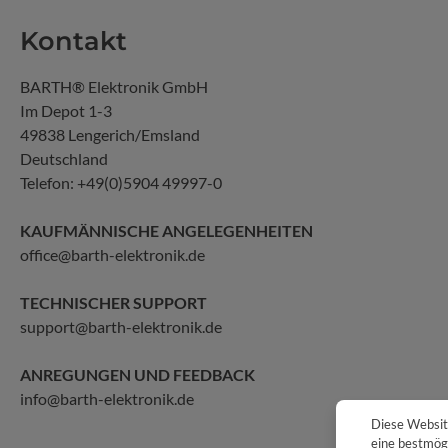
Kontakt
BARTH® Elektronik GmbH
Im Depot 1-3
49838 Lengerich/Emsland
Deutschland
Telefon:
+49(0)5904 49997-0
KAUFMÄNNISCHE ANGELEGENHEITEN
office@barth-elektronik.de
TECHNISCHER SUPPORT
support@barth-elektronik.de
ANREGUNGEN UND FEEDBACK
info@barth-elektronik.de
Diese Websit
eine bestmögl